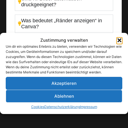
druckgeeignet?
Was bedeutet „Ränder anzeigen“ in
Canva?
Zustimmung verwalten
Kann Canva meine Druckdaten
Um dir ein optimales Erlebnis zu bieten, verwenden wir Technologien wie
automatisch prüfen?
Cookies, um Geräteinformationen zu speichern und/oder darauf
zuzugreifen. Wenn du diesen Technologien zustimmst, können wir Daten
wie das Surfverhalten oder eindeutige IDs auf dieser Website verarbeiten.
Warum brauche ich einen
Wenn du deine Zustimmung nicht erteilst oder zurückziehst, können
Druckdatencheck?
bestimmte Merkmale und Funktionen beeinträchtigt werden.
Akzeptieren
Was prüft der PROFI-CHECK von
sitties.de?
Ablehnen
Cookies
Datenschutzerklärung
Impressum